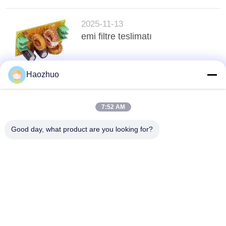
2025-11-13
emi filtre teslimatı
Haozhuo
Sayfanın Üstü
7:52 AM
Good day, what product are you looking for?
Popüler Kategoriler
Tüm
EMC YANKISIZ 
RF Koruma Odası
ODASI
Mri Faraday Kafesi
RF Koruma Kutusu