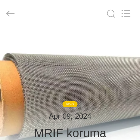
derlandse
ληνικά
日
本語
한국
दी
Türkçe
ndonesia
EV
iếng Việt
فارسی
Polski
ÜRÜNLER
Çin
iyi
Kalite
HAKKIMIZDA
RF
Koruma
Odası
supplier.
Copyright
FABRIKA
©
2021
-
TURU
2026
NEWS
Changzhou
Haozhuo
Electronic
Apr 09, 2024
Co.,
KALITE
Ltd..
All
Rights
MRIF koruma
KONTROL
Reserved.