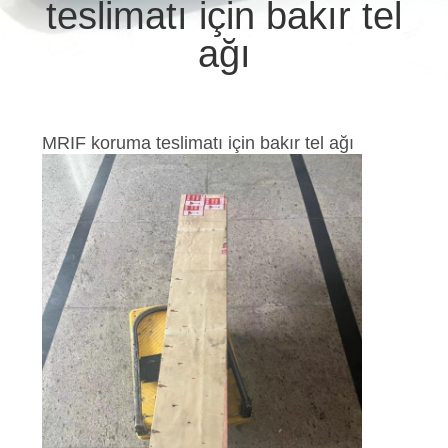
teslimatı için bakır tel
BIZE
ağı
ULAŞIN
HABERLER
MRIF koruma teslimatı için bakır tel ağı
SITE
HARITASI
GIZLILIK
POLITIKASI